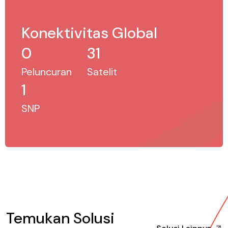
Konektivitas Global
0
31
Peluncuran
Satelit
1
SNP
Temukan Solusi