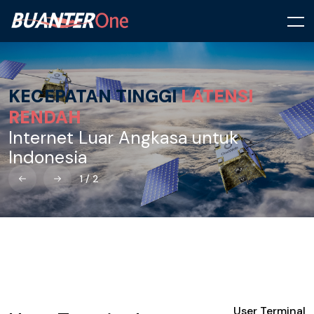
KECEPATAN TINGGI
LATENSI
RENDAH
Internet Luar Angkasa untuk
Indonesia
1
/
2
User Terminal